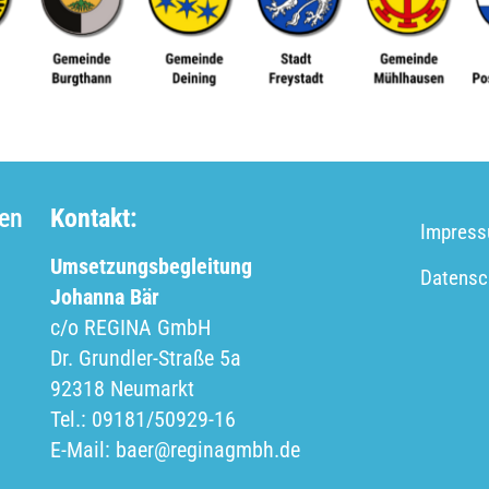
ken
Kontakt:
Impres
Umsetzungsbegleitung
Datensc
Johanna Bär
c/o REGINA GmbH
Dr. Grundler-Straße 5a
92318 Neumarkt
Tel.: 09181/50929-16
E-Mail: baer@reginagmbh.de