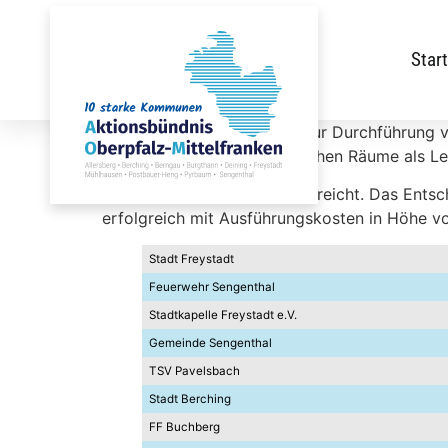
Start
Das Regionalbudget dient zur Durchführung vo
Zweck verfolgen, die ländlichen Räume als Le
Es wurden 33 Anträge eingereicht. Das Entsc
erfolgreich mit Ausführungskosten in Höhe v
Stadt Freystadt
Feuerwehr Sengenthal
Stadtkapelle Freystadt e.V.
Gemeinde Sengenthal
TSV Pavelsbach
Stadt Berching
FF Buchberg