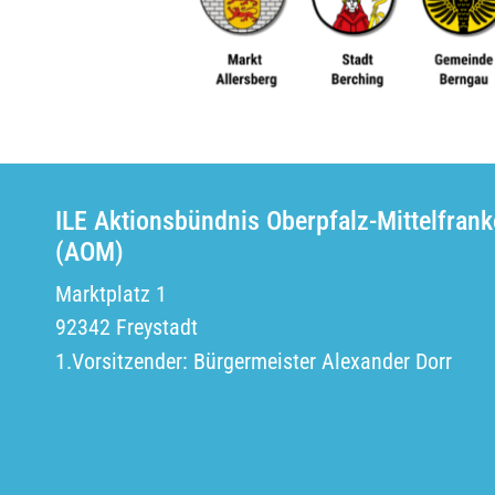
ILE Aktionsbündnis Oberpfalz-Mittelfran
(AOM)
Marktplatz 1
92342 Freystadt
1.Vorsitzender: Bürgermeister Alexander Dorr